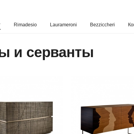
г
Rimadesio
Laurameroni
Bezziccheri
Ко
ы и серванты