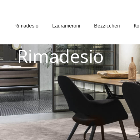
г
Rimadesio
Laurameroni
Bezziccheri
Ко
Rimadesio