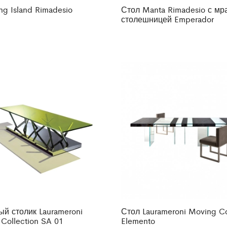
ng Island Rimadesio
Стол Manta Rimadesio с м
столешницей Emperador
й столик Laurameroni
Стол Laurameroni Moving Co
 Collection SA 01
Elemento